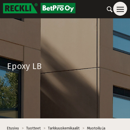
Epoxy LB
Etusivu
>
Tuotteet
>
Tarkkuuskemikaalit
>
Muotoilu ja