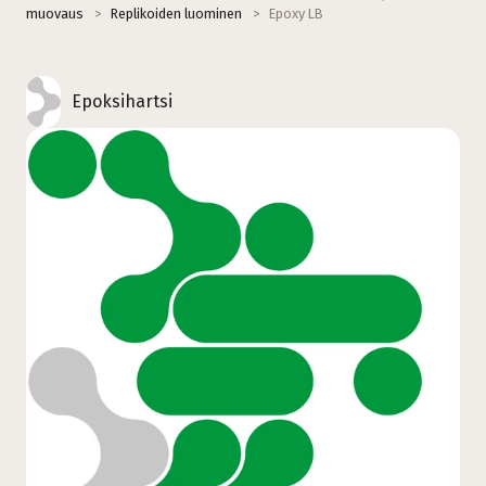
muovaus
>
Replikoiden luominen
>
Epoxy LB
Epoksihartsi