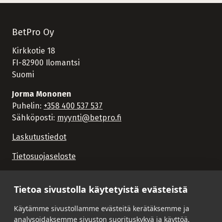
BetPro Oy
Kirkkotie 18
FI-82900 Ilomantsi
Suomi
Jorma Mononen
Puhelin:
+358 400 537 537
Sähköposti:
myynti@betpro.fi
Laskutustiedot
Tietosuojaseloste
Tietoa sivustolla käytetyistä evästeistä
Käytämme sivustollamme evästeitä kerätäksemme ja
analysoidaksemme sivuston suorituskykyä ja käyttöä,