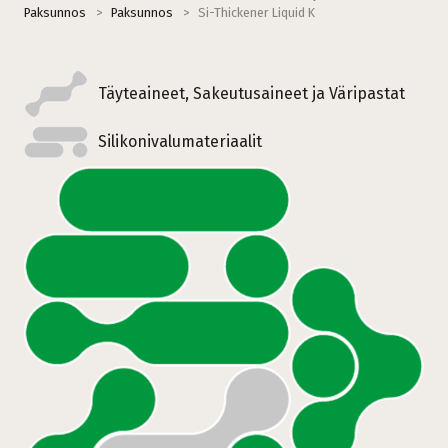
Paksunnos
>
Paksunnos
>
Si-Thickener Liquid K
Täyteaineet, Sakeutusaineet ja Väripastat
Silikonivalumateriaalit