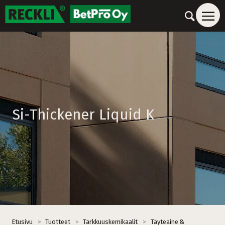
Si-Thickener Liquid K
Etusivu
>
Tuotteet
>
Tarkkuuskemikaalit
>
Täyteaine &