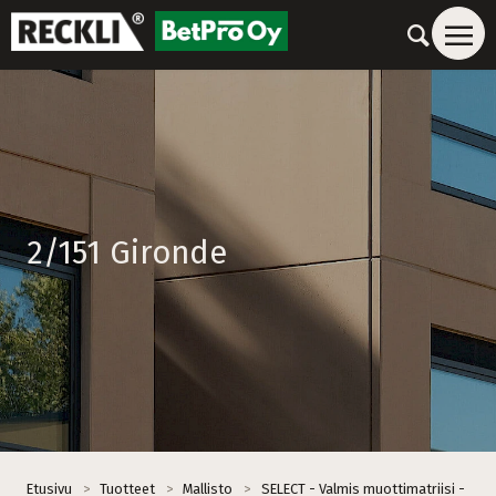
2/151 Gironde
Etusivu
>
Tuotteet
>
Mallisto
>
SELECT - Valmis muottimatriisi -