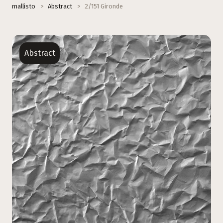
mallisto
>
Abstract
>
2/151 Gironde
Abstract