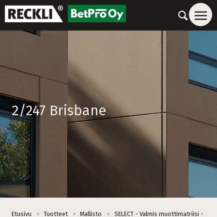
2/247 Brisbane
Etusivu
>
Tuotteet
>
Mallisto
>
SELECT - Valmis muottimatriisi -