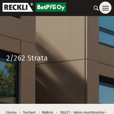
2/262 Strata
Etusivu
>
Tuotteet
>
Mallisto
>
SELECT - Valmis muottimatriisi -