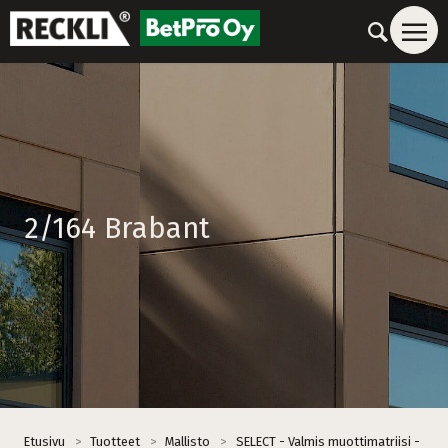
2/164 Brabant
Etusivu
>
Tuotteet
>
Mallisto
>
SELECT - Valmis muottimatriisi -