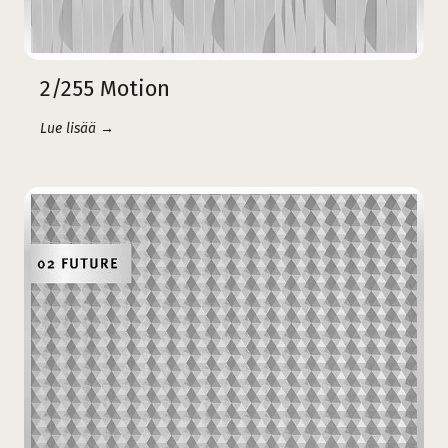
2/255 Motion
Lue lisää →