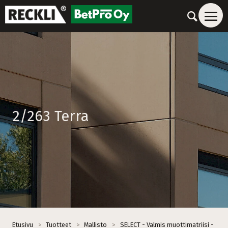
2/263 Terra
Etusivu
>
Tuotteet
>
Mallisto
>
SELECT - Valmis muottimatriisi -