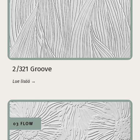
2/321 Groove
Lue lisää →