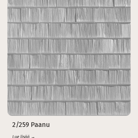
2/259 Paanu
Lue lisää →