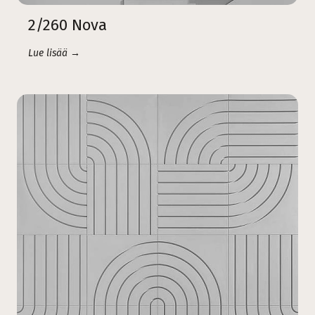
2/260 Nova
Lue lisää →