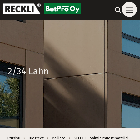
2/34 Lahn
Etusivu
>
Tuotteet
>
Mallisto
>
SELECT - Valmis muottimatriisi -