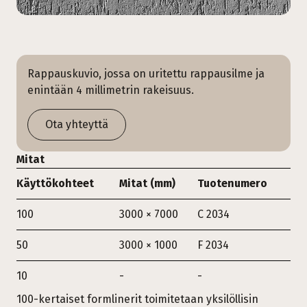
Rappauskuvio, jossa on uritettu rappausilme ja
enintään 4 millimetrin rakeisuus.
Ota yhteyttä
Mitat
Käyttökohteet
Mitat (mm)
Tuotenumero
100
3000 × 7000
C 2034
50
3000 × 1000
F 2034
10
-
-
100-kertaiset formlinerit toimitetaan yksilöllisin