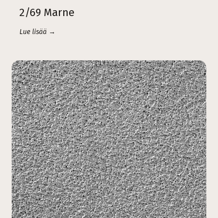
2/69 Marne
Lue lisää →