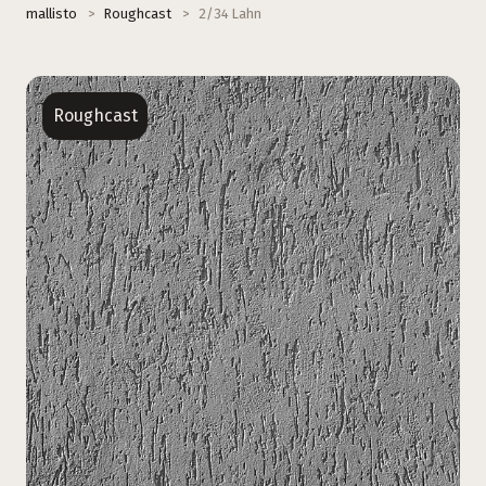
mallisto
>
Roughcast
>
2/34 Lahn
Roughcast