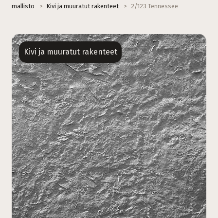
mallisto
>
Kivi ja muuratut rakenteet
>
2/123 Tennessee
Kivi ja muuratut rakenteet