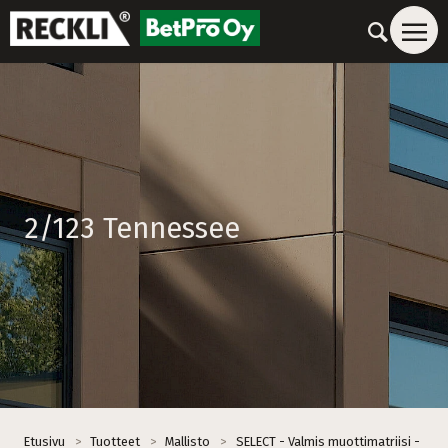
2/123 Tennessee
Etusivu
>
Tuotteet
>
Mallisto
>
SELECT - Valmis muottimatriisi -