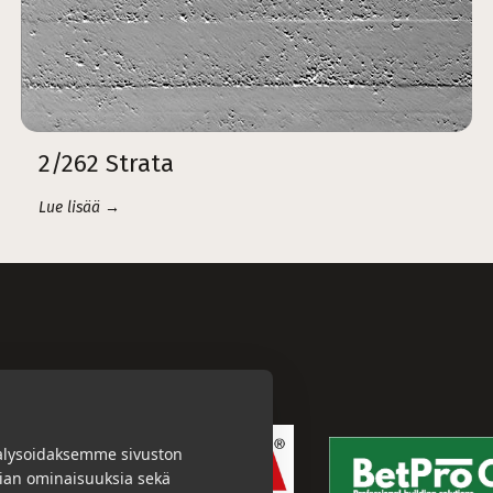
2/262 Strata
Lue lisää →
alysoidaksemme sivuston
dian ominaisuuksia sekä