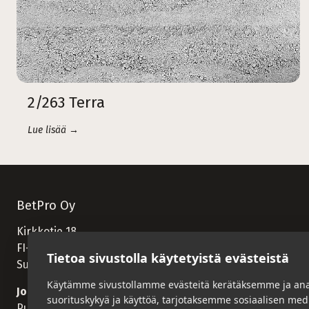
2/263 Terra
Lue lisää →
BetPro Oy
Kirkkotie 18
FI-82900 Ilomantsi
Tietoa sivustolla käytetyistä evästeistä
Suomi
Käytämme sivustollamme evästeitä kerätäksemme ja an
Jorma Mononen
suorituskykyä ja käyttöä, tarjotaksemme sosiaalisen me
Puhelin:
+358 400 537 537