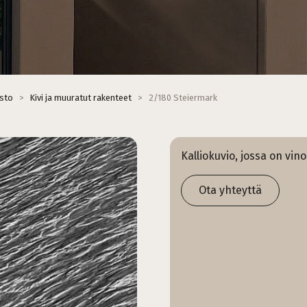
isto
>
Kivi ja muuratut rakenteet
>
2/180 Steiermark
Kalliokuvio, jossa on vin
Ota yhteyttä