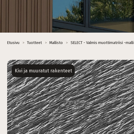
Etusivu
>
Tuotteet
>
Mallisto
>
SELECT - Valmis muottimatriisi -mall
Kivi ja muuratut rakenteet