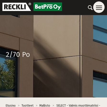
2/70 Po
Etusivu
>
Tuotteet
>
Mallisto
>
SELECT - Valmis muottimatriisi -