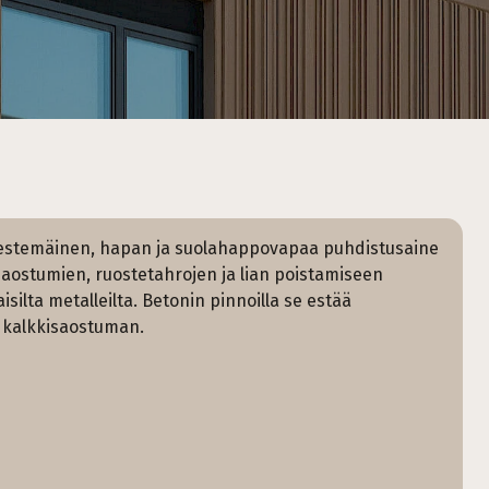
nestemäinen, hapan ja suolahappovapaa puhdistusaine
aostumien, ruostetahrojen ja lian poistamiseen
aisilta metalleilta. Betonin pinnoilla se estää
kalkkisaostuman.