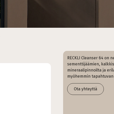
4
RECKLI Cleanser 64 on 
sementtijäämien, kalkkis
mineraalipinnoilta ja eril
myöhemmin tapahtuvan 
Ota yhteyttä