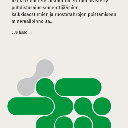
RECKLI Concrete Cleaner on erittäin tiivistetty
puhdistusaine sementtijäämien,
kalkkisaostumien ja ruostetahrojen poistamiseen
mineraalipinnoilta…
Lue lisää →