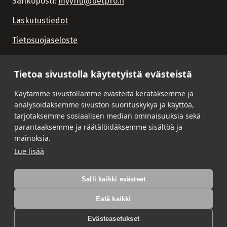
Sähköposti:
myynti@betpro.fi
Laskutustiedot
Tietosuojaseloste
Tietoa sivustolla käytetyistä evästeistä
Käytämme sivustollamme evästeitä kerätäksemme ja
analysoidaksemme sivuston suorituskykyä ja käyttöä,
tarjotaksemme sosiaalisen median ominaisuuksia sekä
parantaaksemme ja räätälöidäksemme sisältöä ja
mainoksia.
Lue lisää
Salli kaikki evästeet
Estä kaikki
Evästeasetukset