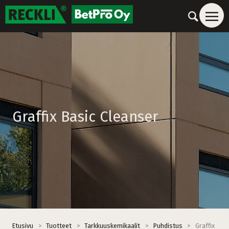
Graffix Basic Cleanser
Etusivu
>
Tuotteet
>
Tarkkuuskemikaalit
>
Puhdistus
>
Graffix