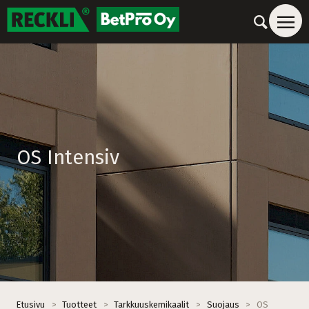
OS Intensiv
Etusivu
>
Tuotteet
>
Tarkkuuskemikaalit
>
Suojaus
>
OS