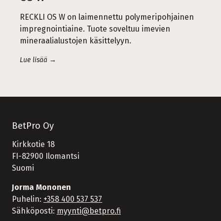
RECKLI OS W on laimennettu polymeripohjainen
impregnointiaine. Tuote soveltuu imevien
mineraalialustojen käsittelyyn.
Lue lisää →
BetPro Oy
Kirkkotie 18
FI-82900 Ilomantsi
Suomi
Jorma Mononen
Puhelin:
+358 400 537 537
Sähköposti:
myynti@betpro.fi