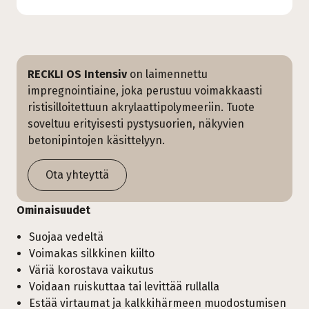
RECKLI OS Intensiv
on laimennettu
impregnointiaine, joka perustuu voimakkaasti
ristisilloitettuun akrylaattipolymeeriin. Tuote
soveltuu erityisesti pystysuorien, näkyvien
betonipintojen käsittelyyn.
Ota yhteyttä
Ominaisuudet
Suojaa vedeltä
Voimakas silkkinen kiilto
Väriä korostava vaikutus
Voidaan ruiskuttaa tai levittää rullalla
Estää virtaumat ja kalkkihärmeen muodostumisen