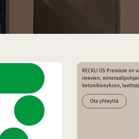
RECKLI OS Premium on vär
imevien, mineraalipohjais
betonikiveyksen, laattoje
Ota yhteyttä