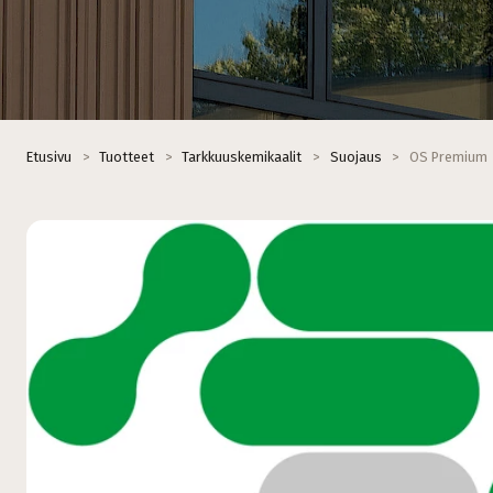
Etusivu
>
Tuotteet
>
Tarkkuuskemikaalit
>
Suojaus
>
OS Premium