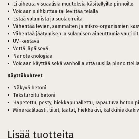
Ei aiheuta visuaalisia muutoksia käsitellyille pinnoille
Voidaan suihkuttaa tai levittää telalla
Estää valumista ja suolaoireita
Vähentää levien, sammalten ja mikro-organismien kas
Vähentää jäätymisen ja sulamisen aiheuttamia vaurioit
UV-kestävä
Vettä läpäisevä
Nanoteknologiaa
Voidaan käyttää sekä vanhoilla että uusilla pinnoitteill
Käyttökohteet
Näkyvä betoni
Teksturoitu betoni
Hapetettu, pesty, hiekkapuhallettu, rapautuva betonip
Mineraalilaasti, tiilet, laatat, hiekkakivi, kalkkihiekkakiv
Lisää tuotteita