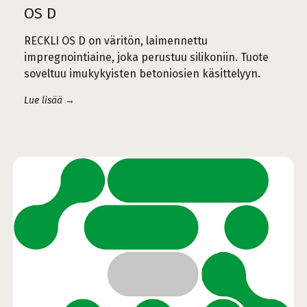
OS D
RECKLI OS D on väritön, laimennettu
impregnointiaine, joka perustuu silikoniin. Tuote
soveltuu imukykyisten betoniosien käsittelyyn.
Lue lisää →