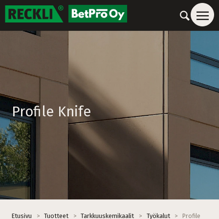
Profile Knife
Etusivu
>
Tuotteet
>
Tarkkuuskemikaalit
>
Työkalut
>
Profile