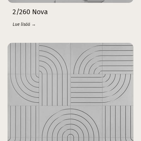
2/260 Nova
Lue lisää →