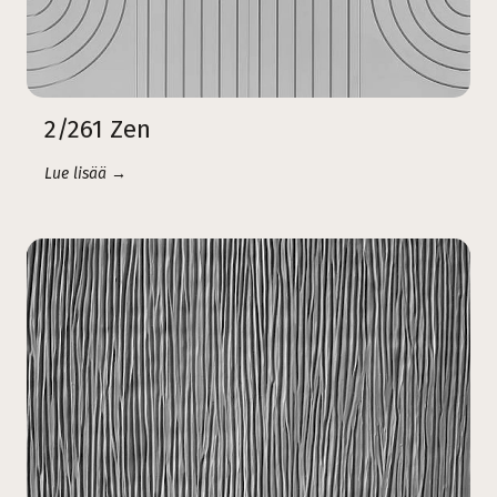
2/261 Zen
Lue lisää →