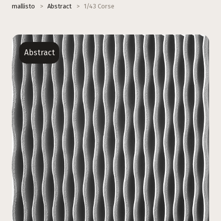
mallisto
>
Abstract
>
1/43 Corse
Abstract