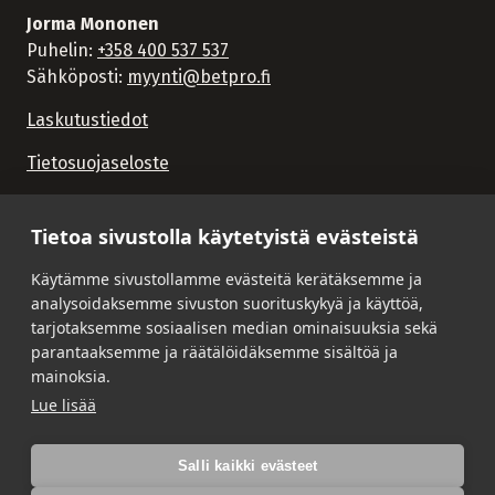
Jorma Mononen
Puhelin:
+358 400 537 537
Sähköposti:
myynti@betpro.fi
Laskutustiedot
Tietosuojaseloste
Tietoa sivustolla käytetyistä evästeistä
Käytämme sivustollamme evästeitä kerätäksemme ja
analysoidaksemme sivuston suorituskykyä ja käyttöä,
tarjotaksemme sosiaalisen median ominaisuuksia sekä
parantaaksemme ja räätälöidäksemme sisältöä ja
mainoksia.
Lue lisää
Salli kaikki evästeet