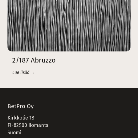
2/187 Abruzzo
Lue lisää →
BetPro Oy
Kirkkotie 18
FI-82900 Ilomantsi
Suomi