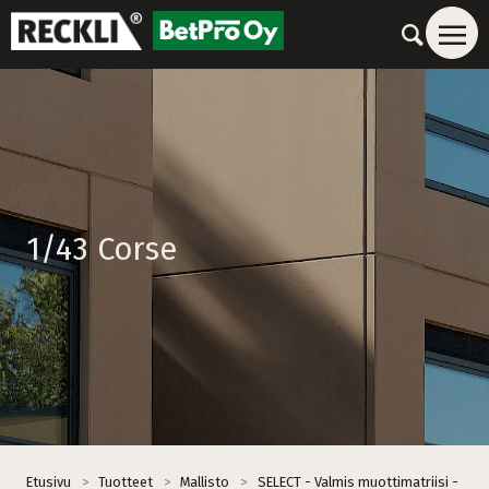
1/43 Corse
Etusivu
>
Tuotteet
>
Mallisto
>
SELECT - Valmis muottimatriisi -