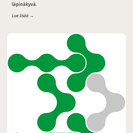
läpinäkyvä.
Lue lisää →