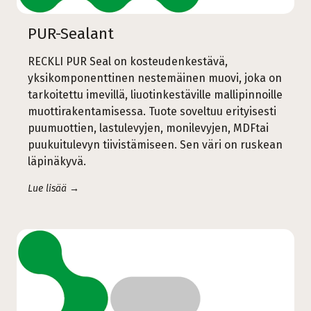
PUR-Sealant
RECKLI PUR Seal on kosteudenkestävä,
yksikomponenttinen nestemäinen muovi, joka on
tarkoitettu imevillä, liuotinkestäville mallipinnoille
muottirakentamisessa. Tuote soveltuu erityisesti
puumuottien, lastulevyjen, monilevyjen, MDFtai
puukuitulevyn tiivistämiseen. Sen väri on ruskean
läpinäkyvä.
Lue lisää →