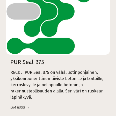
PUR Seal B75
RECKLI PUR Seal B75 on vähäliuotinpohjainen,
yksikomponenttinen tiiviste betonille ja laatoille,
kerroslevyille ja neliöpuulle betonin ja
rakennusteollisuuden alalla. Sen väri on ruskean
läpinäkyvä.
Lue lisää →