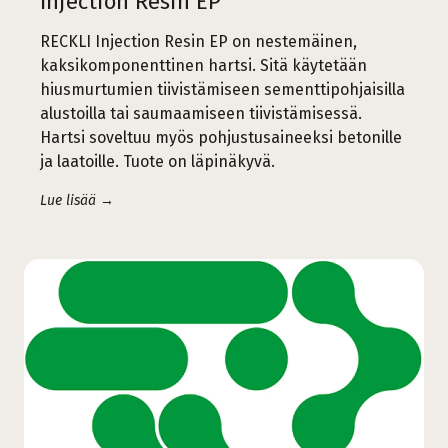
Injection Resin EP
RECKLI Injection Resin EP on nestemäinen,
kaksikomponenttinen hartsi. Sitä käytetään
hiusmurtumien tiivistämiseen sementtipohjaisilla
alustoilla tai saumaamiseen tiivistämisessä.
Hartsi soveltuu myös pohjustusaineeksi betonille
ja laatoille. Tuote on läpinäkyvä.
Lue lisää →