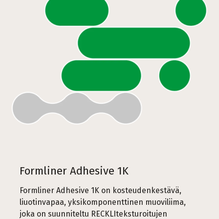
Formliner Adhesive 1K
Formliner Adhesive 1K on kosteudenkestävä,
liuotinvapaa, yksikomponenttinen muoviliima,
joka on suunniteltu RECKLIteksturoitujen