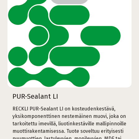
PUR-Sealant LI
RECKLI PUR-Sealant LI on kosteudenkestävä,
yksikomponenttinen nestemäinen muovi, joka on
tarkoitettu imevillä, liuotinkestäville mallipinnoille
muottirakentamisessa. Tuote soveltuu erityisesti
puumuottien, lastulevyjen, monilevyjen, MDF tai