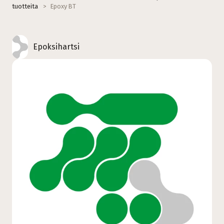
tuotteita
>
Epoxy BT
Epoksihartsi