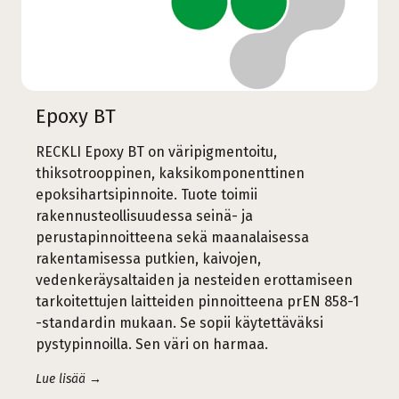
Epoxy BT
RECKLI Epoxy BT on väripigmentoitu,
thiksotrooppinen, kaksikomponenttinen
epoksihartsipinnoite. Tuote toimii
rakennusteollisuudessa seinä- ja
perustapinnoitteena sekä maanalaisessa
rakentamisessa putkien, kaivojen,
vedenkeräysaltaiden ja nesteiden erottamiseen
tarkoitettujen laitteiden pinnoitteena prEN 858-1
-standardin mukaan. Se sopii käytettäväksi
pystypinnoilla. Sen väri on harmaa.
Lue lisää →