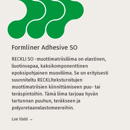
Formliner Adhesive SO
RECKLI SO -muottimatriisiliima on elastinen,
liuotinvapaa, kaksikomponenttinen
epoksipohjainen muoviliima. Se on erityisesti
suunniteltu RECKLIteksturoitujen
muottimatriisien kiinnittämiseen puu- tai
teräspintoihin. Tämä liima tarjoaa hyvän
tartunnan puuhun, teräkseen ja
polyuretaanelastomeereihin.
Lue lisää →