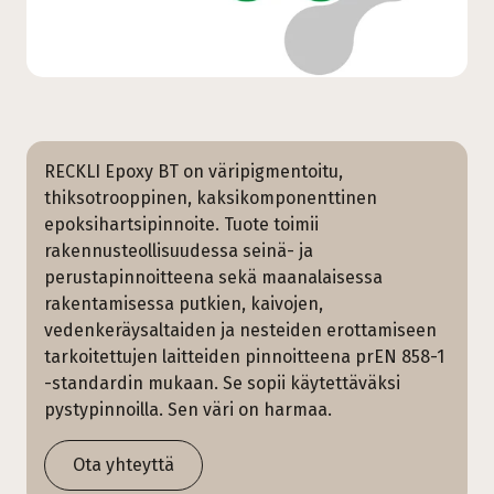
RECKLI Epoxy BT on väripigmentoitu,
thiksotrooppinen, kaksikomponenttinen
epoksihartsipinnoite. Tuote toimii
rakennusteollisuudessa seinä- ja
perustapinnoitteena sekä maanalaisessa
rakentamisessa putkien, kaivojen,
vedenkeräysaltaiden ja nesteiden erottamiseen
tarkoitettujen laitteiden pinnoitteena prEN 858-1
-standardin mukaan. Se sopii käytettäväksi
pystypinnoilla. Sen väri on harmaa.
Ota yhteyttä