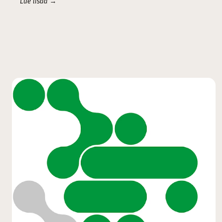
Lue lisää →