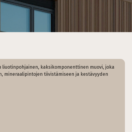
n liuotinpohjainen, kaksikomponenttinen muovi, joka
n, mineraalipintojen tiivistämiseen ja kestävyyden