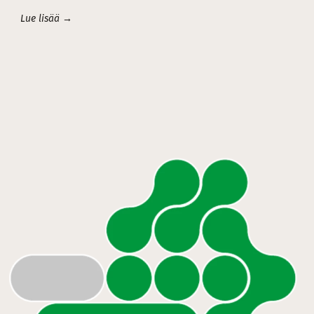
Lue lisää →