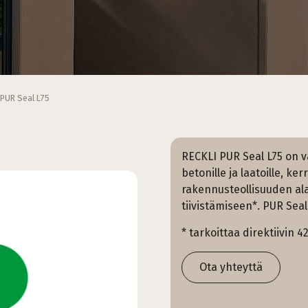
PUR Seal L75
RECKLI PUR Seal L75 on v
betonille ja laatoille, ker
rakennusteollisuuden ala
tiivistämiseen*. PUR Seal
* tarkoittaa direktiivin 4
Ota yhteyttä