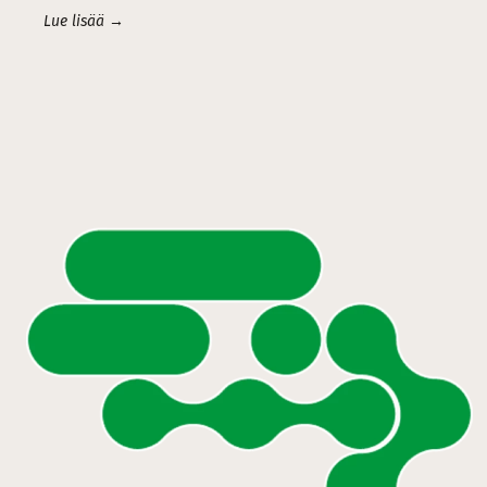
Lue lisää →