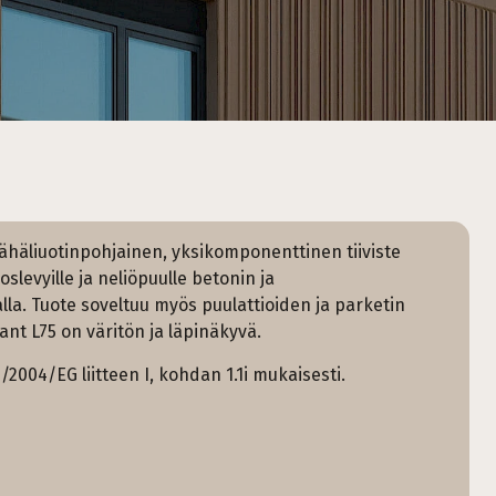
ähäliuotinpohjainen, yksikomponenttinen tiiviste
roslevyille ja neliöpuulle betonin ja
lla. Tuote soveltuu myös puulattioiden ja parketin
ant L75 on väritön ja läpinäkyvä.
2/2004/EG liitteen I, kohdan 1.1i mukaisesti.