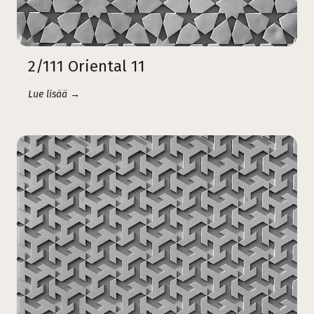
2/111 Oriental 11
Lue lisää →