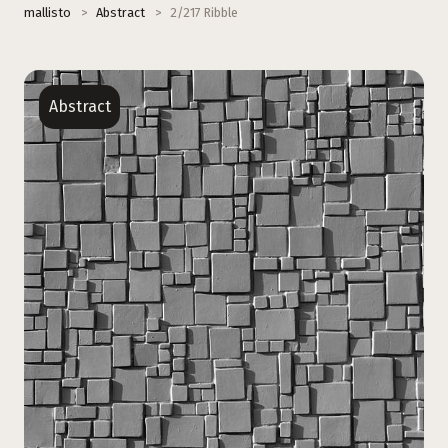
mallisto
>
Abstract
>
2/217 Ribble
Abstract