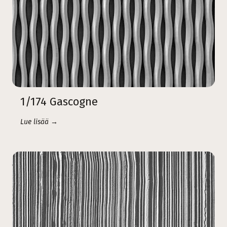
1/174 Gascogne
Lue lisää →