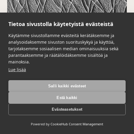
Tietoa sivustolla käytetyistä evästeistä
Käytämme sivustollamme evästeitä kerätäksemme ja
analysoidaksemme sivuston suorituskykyä ja käyttöä,
tarjotaksemme sosiaalisen median ominaisuuksia sekä
parantaaksemme ja räätälöidäksemme sisältöä ja
mainoksia.
Lue lisää
2/185 Simmental
Salli kaikki evästeet
Lue lisää →
Estä kaikki
Evästeasetukset
Powered by
CookieHub Consent Management