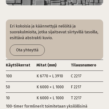
Eri kokoisia ja käännettyjä neliöitä ja
suorakulmioita, jotka sijaitsevat siirtyvillä tasoilla,
esittävä abstrakti kuvio.
Ota yhteyttä
Käyttökerrat
Mitat (mm)
Tilausnumero
100
K 6770 × L 3910
C 2217
50
K 6000 × L 1000
F 2217
10
K 6000 × L 1000
T 2217
100-timer formlinerit toimitetaan yksilöllisinä