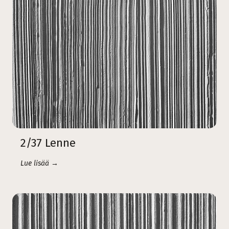
2/37 Lenne
Lue lisää →