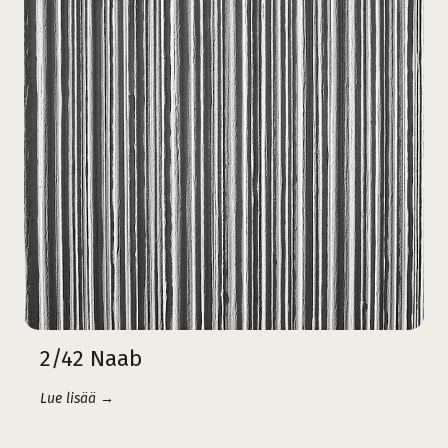
2/42 Naab
Lue lisää →