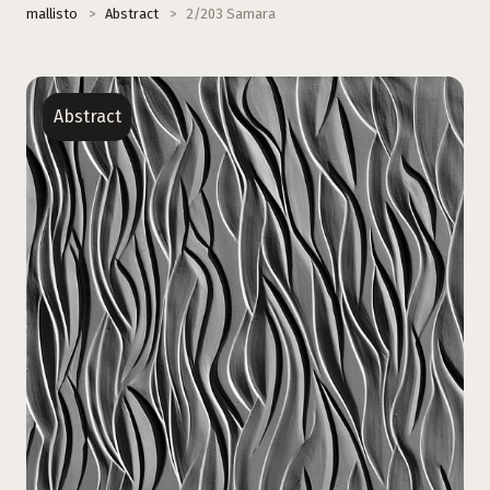
mallisto
>
Abstract
>
2/203 Samara
Abstract