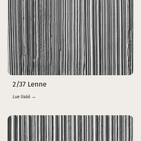
2/37 Lenne
Lue lisää →