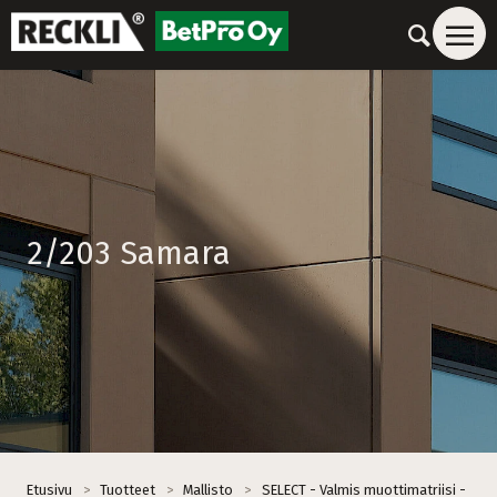
2/203 Samara
Etusivu
>
Tuotteet
>
Mallisto
>
SELECT - Valmis muottimatriisi -