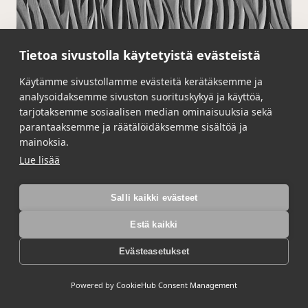
Tietoa sivustolla käytetyistä evästeistä
Käytämme sivustollamme evästeitä kerätäksemme ja
analysoidaksemme sivuston suorituskykyä ja käyttöä,
tarjotaksemme sosiaalisen median ominaisuuksia sekä
parantaaksemme ja räätälöidäksemme sisältöä ja
mainoksia.
Lue lisää
Salli kaikki evästeet
Estä kaikki
2/186 Dalarna
Evästeasetukset
Lue lisää →
Powered by
CookieHub Consent Management