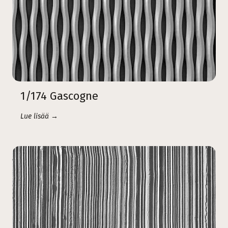
1/174 Gascogne
Lue lisää →