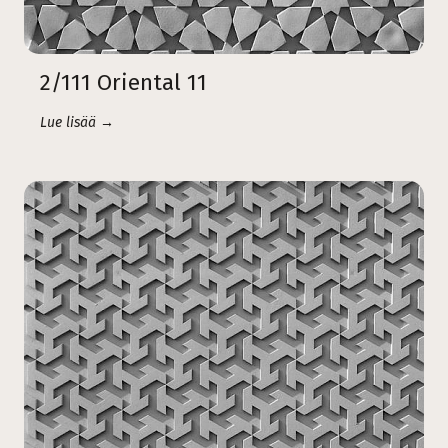
2/111 Oriental 11
Lue lisää →