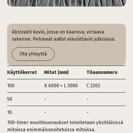
Abstrakti kuvio, jossa on kaareva, virtaava
rakenne. Pehmeät aallot elävöittävät julkisivua.
Ota yhteyttä
Käyttökerrat
Mitat (mm)
Tilausnumero
100
K 6000 × L 3000
C 2203
50
-
-
10
-
-
100-timer muottivuoraukset toimitetaan yksittäisissä
mitoissa enimmäisosoitetuissa mitoissa.