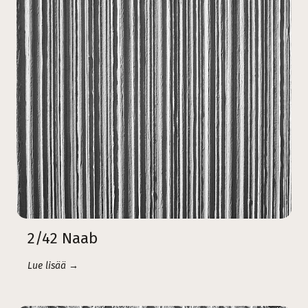
2/42 Naab
Lue lisää →