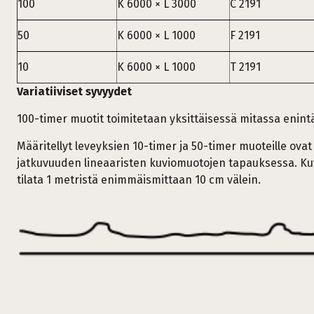
100
K 6000 × L 3000
C 2191
50
K 6000 × L 1000
F 2191
10
K 6000 × L 1000
T 2191
Variatiiviset syvyydet
100-timer muotit toimitetaan yksittäisessä mitassa enintä
Määritellyt leveyksien 10-timer ja 50-timer muoteille ovat
jatkuvuuden lineaaristen kuviomuotojen tapauksessa. Kuvi
tilata 1 metristä enimmäismittaan 10 cm välein.