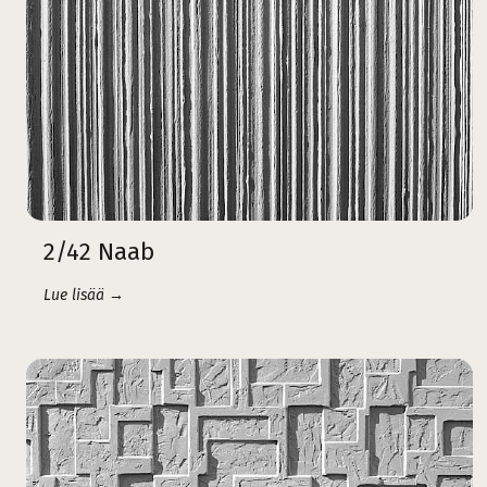
2/42 Naab
Lue lisää →