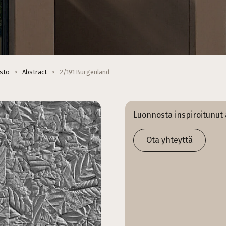
isto
>
Abstract
>
2/191 Burgenland
Luonnosta inspiroitunut 
Ota yhteyttä