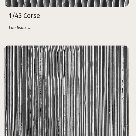
1/43 Corse
Lue lisää →