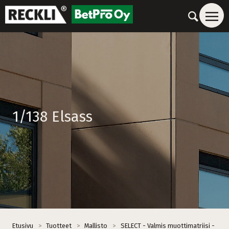
1/138 Elsass
Etusivu
>
Tuotteet
>
Mallisto
>
SELECT - Valmis muottimatriisi -