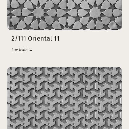
2/111 Oriental 11
Lue lisää →