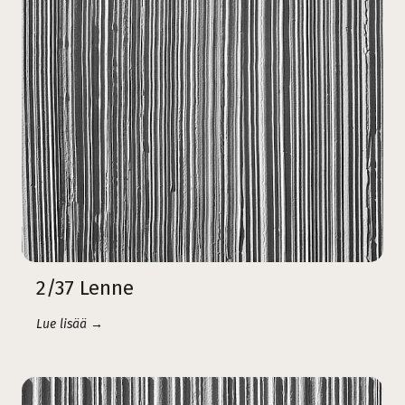
2/37 Lenne
Lue lisää →