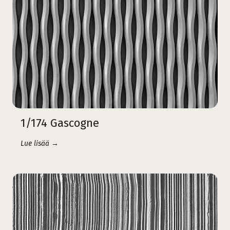
1/174 Gascogne
Lue lisää →