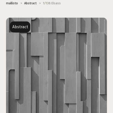
mallisto
>
Abstract
>
1/138 Elsass
Abstract