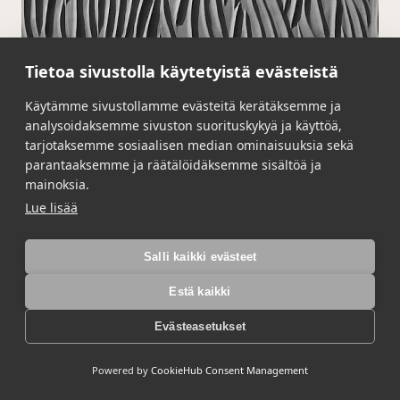
Tietoa sivustolla käytetyistä evästeistä
Käytämme sivustollamme evästeitä kerätäksemme ja
analysoidaksemme sivuston suorituskykyä ja käyttöä,
tarjotaksemme sosiaalisen median ominaisuuksia sekä
parantaaksemme ja räätälöidäksemme sisältöä ja
mainoksia.
Lue lisää
Salli kaikki evästeet
Estä kaikki
Evästeasetukset
2/186 Dalarna
Powered by
CookieHub Consent Management
Lue lisää →