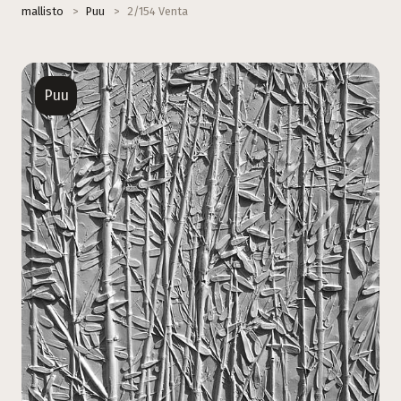
mallisto
>
Puu
>
2/154 Venta
Puu