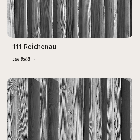
111 Reichenau
Lue lisää →