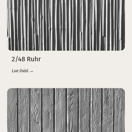
2/48 Ruhr
Lue lisää →