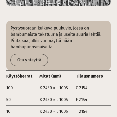
Pystysuoraan kulkeva puukuvio, jossa on
bambumaista tekstuuria ja useita suuria lehtiä.
Pinta saa julkisivun näyttämään
bambupunosmaiselta.
Ota yhteyttä
Käyttökerrat
Mitat (mm)
Tilausnumero
100
K 2450 × L 1005
C 2154
50
K 2450 × L 1005
F 2154
10
K 2450 × L 1005
T 2154