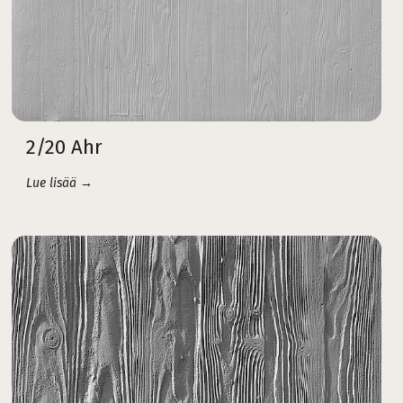
2/20 Ahr
Lue lisää →