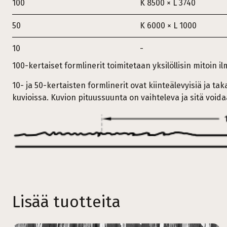
100
K 8500 × L 3740
50
K 6000 × L 1000
10
-
100-kertaiset formlinerit toimitetaan yksilöllisin mitoin i
10- ja 50-kertaisten formlinerit ovat kiinteälevyisiä ja t
kuvioissa. Kuvion pituussuunta on vaihteleva ja sitä void
Lisää tuotteita