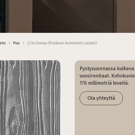
isto
>
Puu
>
2/24 Donau (Puskuun Asennetut Laudat)
Pystysuunnassa kulkeva 
vuosirenkaat. Kohokuvioi
170 millimetriä leveitä.
Ota yhteyttä