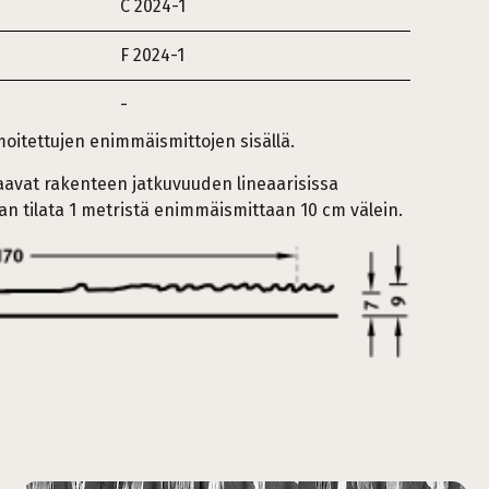
C 2024-1
F 2024-1
-
lmoitettujen enimmäismittojen sisällä.
akaavat rakenteen jatkuvuuden lineaarisissa
aan tilata 1 metristä enimmäismittaan 10 cm välein.