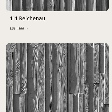
111 Reichenau
Lue lisää →