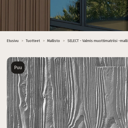
Etusivu
>
Tuotteet
>
Mallisto
>
SELECT - Valmis muottimatriisi -mall
Puu